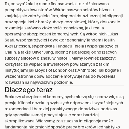
To, co wyróżnia tę rundę finansowania, to zróżnicowana 
perspektywa inwestorów. Wśród naszych aniołów biznesu 
znajdują się założyciele firm, eksperci ds. sztucznej inteligencji 
oraz specjaliści z branży ubezpieczeniowej, którzy doskonale 
rozumieją zarówno złożoność techniczną, jak i realia 
operacyjne ubezpieczeń komercyjnych. Są wśród nich Lukas 
Saari, współzałożyciel i dyrektor generalny Tandem Health, 
Axel Ericsson, stypendysta Fundacji Thiela i współzałożyciel 
Callin, a także Oliver Jung, jeden z najbardziej odnoszących 
sukcesy aniołów biznesu w historii. Mamy również zaszczyt 
korzystać ze wsparcia inwestorów powiązanych z takimi 
instytucjami jak Lloyds of London oraz Anthropic. Tak bogate i 
wszechstronne doświadczenie motywuje nas do tworzenia 
rozwiązań na najwyższym poziomie.
Dlaczego teraz
Brokerzy ubezpieczeń komercyjnych mierzą się z coraz większą 
presją. Klienci oczekują szybszych odpowiedzi, wyraźniejszych 
rekomendacji i bardziej proaktywnego doradztwa, podczas 
gdy specyfika samej pracy staje się coraz bardziej 
skomplikowana. Wierzymy, że sztuczna inteligencja może 
fundamentalnie zmienić sposób pracy brokerów, jednak tylko 