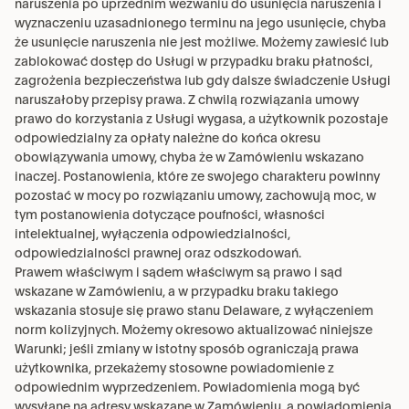
naruszenia po uprzednim wezwaniu do usunięcia naruszenia i 
wyznaczeniu uzasadnionego terminu na jego usunięcie, chyba 
że usunięcie naruszenia nie jest możliwe. Możemy zawiesić lub 
zablokować dostęp do Usługi w przypadku braku płatności, 
zagrożenia bezpieczeństwa lub gdy dalsze świadczenie Usługi 
naruszałoby przepisy prawa. Z chwilą rozwiązania umowy 
prawo do korzystania z Usługi wygasa, a użytkownik pozostaje 
odpowiedzialny za opłaty należne do końca okresu 
obowiązywania umowy, chyba że w Zamówieniu wskazano 
inaczej. Postanowienia, które ze swojego charakteru powinny 
pozostać w mocy po rozwiązaniu umowy, zachowują moc, w 
tym postanowienia dotyczące poufności, własności 
intelektualnej, wyłączenia odpowiedzialności, 
odpowiedzialności prawnej oraz odszkodowań.
Prawem właściwym i sądem właściwym są prawo i sąd 
wskazane w Zamówieniu, a w przypadku braku takiego 
wskazania stosuje się prawo stanu Delaware, z wyłączeniem 
norm kolizyjnych. Możemy okresowo aktualizować niniejsze 
Warunki; jeśli zmiany w istotny sposób ograniczają prawa 
użytkownika, przekażemy stosowne powiadomienie z 
odpowiednim wyprzedzeniem. Powiadomienia mogą być 
wysyłane na adresy wskazane w Zamówieniu, a powiadomienia 