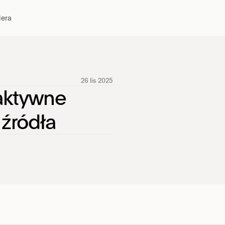
iera
UMÓ
Od
26 lis 2025
do
aktywne 
Dowi
porz
 źródła
wyko
ube