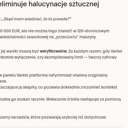
eliminuje halucynacje sztucznej
 
„Skąd mam wiedzieć, że to prawda?”
50 000 EUR, ale nie można tego znaleźć w 120-stronicowym 
owiedzialności zawodowej na „przeczuciu” maszyny.
jej wyniki muszą być 
weryfikowalne.
 Za każdym razem, gdy Vantel 
onkretne wyłączenie, czy skomplikowany limit — tworzy cyfrowy 
 w panelu Vantel platforma natychmiast otwiera oryginalny 
ane.
otaczające ją akapity, co pozwala dokładnie zrozumieć kontekst 
e trzeba go szukać ręcznie. Wskazanie źródła następuje za pomocą 
zamy narzędzia, które pozwalają szybciej niż dotychczas 