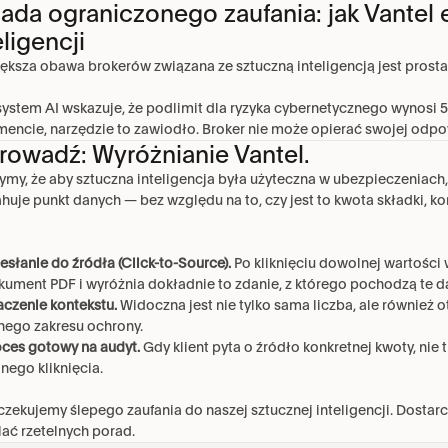
ada ograniczonego zaufania: jak Vantel 
eligencji
ększa obawa brokerów związana ze sztuczną inteligencją jest prosta:
 system AI wskazuje, że podlimit dla ryzyka cybernetycznego wynosi 
sztucznej inteligencji
encie, narzędzie to zawiodło. Broker nie może opierać swojej odp
owadź: Wyróżnianie Vantel.
ymy, że aby sztuczna inteligencja była użyteczna w ubezpieczeniach, 
ahuje punkt danych — bez względu na to, czy jest to kwota składki, k
słanie do źródła (Click-to-Source).
 Po kliknięciu dowolnej wartości
kument PDF i wyróżnia dokładnie to zdanie, z którego pochodzą te d
aczenie kontekstu.
 Widoczna jest nie tylko sama liczba, ale również 
nego zakresu ochrony.
oces gotowy na audyt.
 Gdy klient pyta o źródło konkretnej kwoty, ni
nego kliknięcia.
czekujemy ślepego zaufania do naszej sztucznej inteligencji. Dostarc
lać rzetelnych porad.