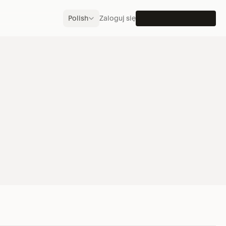
Select Language
Polish
Zaloguj się
UMÓW PREZENTACJĘ
W PREZENTACJĘ
 dokumentów 
 decyzji
edz się, jak Vantel pozwala 
ądkować, porównywać i efektywnie 
rzystywać złożone dane 
zpieczeniowe.