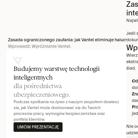
Zas
int
Najwi
Jeśli
Zasada ograniczonego zaufania: jak Vantel eliminuje halucynacje 
dokum
Wpr
Wprowadź: Wyróżnianie Vantel.
Wierz
ekstr
Budujemy warstwę technologii 
ślad.
inteligentnych
Ode
dla pośrednictwa 
do
ubezpieczeniowego.
Zn
da
Podczas spotkania na żywo z naszym zespołem dowiesz 
Pr
się, jak Vantel może dostosować się do Twoich 
jed
procesów pracy, wymogów bezpieczeństwa oraz 
portfela klientów.
Nie o
UMÓW PREZENTACJĘ
udzie