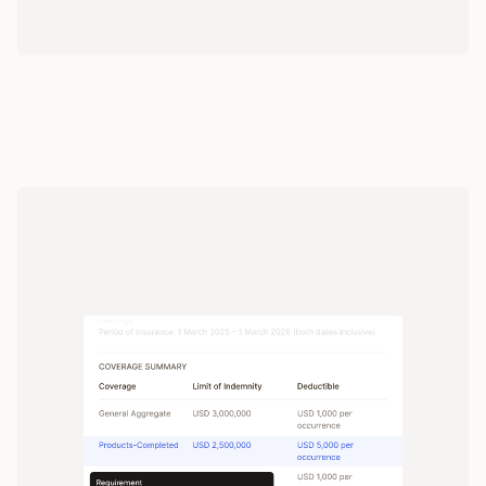
Consulti il programma completo.
Analizziamo e comprendiamo ogni polizza 
nei dettagli.
Un'unica vista organizzata per tutti i rami e le compagnie. Evita 
la dispersione dei file e la ricerca continua di documenti PDF.