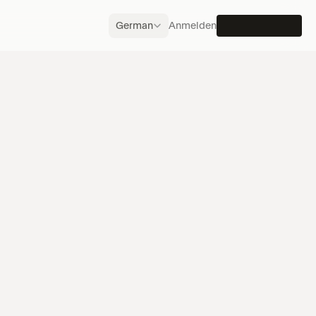
Select Language
German
Anmelden
DEMO BUCHEN
O VEREINBAREN
n Dokumenten 
tscheidungen
hren Sie, wie Vantel komplexe 
icherungsdaten lesbar, vergleichbar 
nutzbar macht.