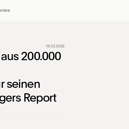
rriere
DEM
Vo
19.03.2026
zu 
 aus 200.000 
En
Erfa
Vers
und 
 seinen 
gers Report 