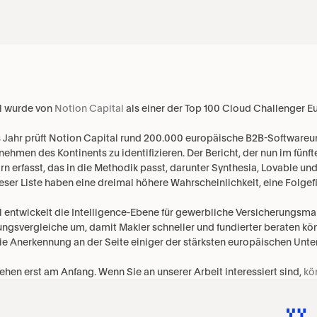
l wurde von 
Notion Capital
 als einer der Top 100 Cloud Challenger E
 Jahr prüft Notion Capital rund 200.000 europäische B2B-Software
nehmen des Kontinents zu identifizieren. Der Bericht, der nun im fünf
rn erfasst, das in die Methodik passt, darunter Synthesia, Lovable un
ieser Liste haben eine dreimal höhere Wahrscheinlichkeit, eine Folgef
l entwickelt die Intelligence-Ebene für gewerbliche Versicherungsmak
ngsvergleiche um, damit Makler schneller und fundierter beraten könn
ie Anerkennung an der Seite einiger der stärksten europäischen Unte
tehen erst am Anfang. Wenn Sie an unserer Arbeit interessiert sind, 
kö