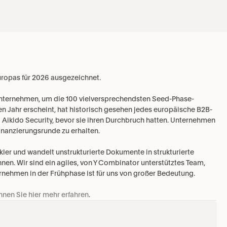
uropas für 2026 ausgezeichnet.
unternehmen, um die 100 vielversprechendsten Seed-Phase-
ten Jahr erscheint, hat historisch gesehen jedes europäische B2B-
d Aikido Security, bevor sie ihren Durchbruch hatten. Unternehmen 
inanzierungsrunde zu erhalten.
ler und wandelt unstrukturierte Dokumente in strukturierte 
en. Wir sind ein agiles, von Y Combinator unterstütztes Team, 
rnehmen in der Frühphase ist für uns von großer Bedeutung.
nnen Sie hier mehr erfahren
.