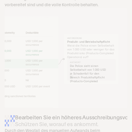
RBLICHE HAFTPFLICHTVERSICHERUNG
vorbereitet sind und die volle Kontrolle behalten.
s Facility Services LLC
, Suite 1200, New York, NY 10022
 Büroreinigung
ärz 2025 – 1. März 2026 (beide Tage 
ANFORDERUNG
Produkt- und Betriebshaftpflicht
Weist die Police einen Selbstbehalt 
von 1.000 USD oder weniger für das 
Produktrisiko (Products-Completed 
Operations) auf?
ANTWORT
Die Police sieht einen 
Selbstbehalt von 1.000 USD 
je Schadenfall für den 
1
Bereich Produkthaftpflicht 
(Products-Completed 
Operations) vor
Bearbeiten Sie ein höheres Ausschreibungsvo
Schützen Sie, worauf es ankommt.
Durch den Wegfall des manuellen Aufwands beim 