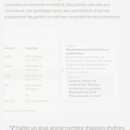
courtiers un contexte immédiat, des points clés liés aux 
sources et une synthèse claire, leur permettant d'arriver 
E RESPONSABILITÉ CIVILE GÉNÉRALE DES ENTREPRISES
préparés et de garder la maîtrise complète de leurs dossiers.
vices LLC
, Suite 1200, New York, NY 10022
ciergerie et de nettoyage pour immeubles 
x
er mars 2025 au 1er mars 2026 (les 
EXIGENCE
Responsabilité civile produits et 
après travaux
La police comporte-t-elle une 
franchise de 1 000 $ ou moins pour 
la garantie Responsabilité civile 
après livraison (ou Produits et 
travaux terminés) ?
RÉPONSE
La police prévoit une 
franchise de 1 000 $ par 
sinistre pour la garantie 
1
Responsabilité Civile 
Produits Après Livraison 
(R.C. Après Livraison)
Traiter un plus grand nombre d'appels d'offres.